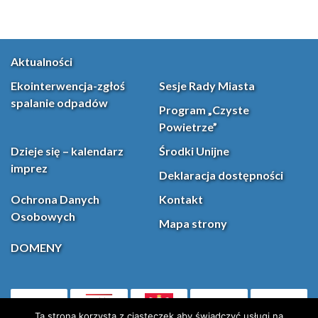
Aktualności
Ekointerwencja-zgłoś
Sesje Rady Miasta
spalanie odpadów
Program „Czyste
Powietrze”
Dzieje się – kalendarz
Środki Unijne
imprez
Deklaracja dostępności
Ochrona Danych
Kontakt
Osobowych
Mapa strony
DOMENY
PL
(otwiera się w nowej karcie)
Ta strona korzysta z ciasteczek aby świadczyć usługi na