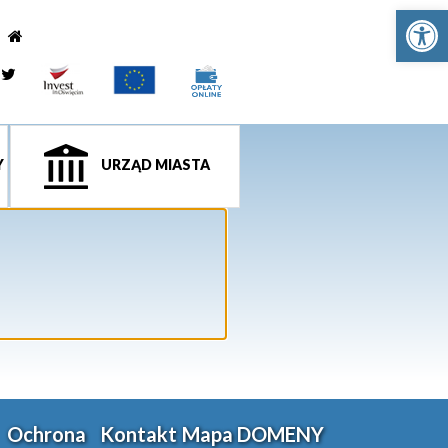
Ot
e
tagram
Twitter
Y
URZĄD MIASTA
Ochrona
Kontakt
Mapa
DOMENY