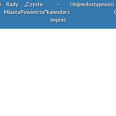
e
Rady
„Czyste
–
Unijne
dostępności
Miasta
Powietrze”
kalendarz
imprez