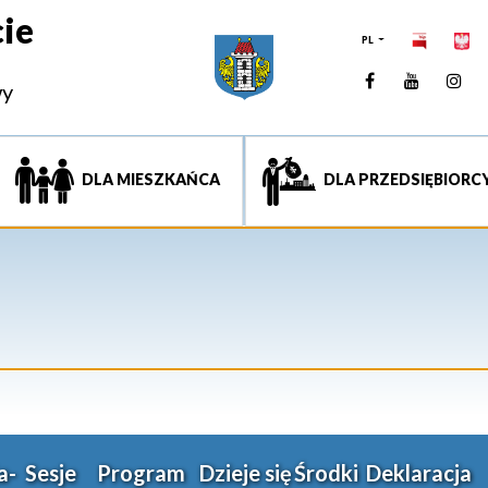
ie
PL
Facebook
YouTUb
Ins
wy
DLA MIESZKAŃCA
DLA PRZEDSIĘBIORC
a-
Sesje
Program
Dzieje się
Środki
Deklaracja