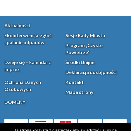
Aktualności
Ekointerwencja-zgłoś
Sesje Rady Miasta
spalanie odpadów
Program „Czyste
Powietrze”
Dzieje się – kalendarz
Środki Unijne
imprez
Deklaracja dostępności
Ochrona Danych
Kontakt
Osobowych
Mapa strony
DOMENY
PL
(otwiera się w nowej karcie)
Ta strona korzysta z ciasteczek aby świadczyć usługi na