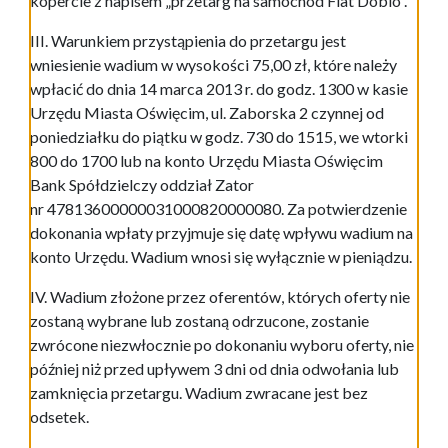
kopercie z napisem „przetarg na samochód Fiat Doblo”.
III. Warunkiem przystąpienia do przetargu jest
wniesienie wadium w wysokości 75,00 zł, które należy
wpłacić do dnia 14 marca 2013 r. do godz. 1300 w kasie
Urzędu Miasta Oświęcim, ul. Zaborska 2 czynnej od
poniedziałku do piątku w godz. 730 do 1515, we wtorki
800 do 1700 lub na konto Urzędu Miasta Oświęcim
Bank Spółdzielczy oddział Zator
nr 47813600000031000820000080. Za potwierdzenie
dokonania wpłaty przyjmuje się datę wpływu wadium na
konto Urzędu. Wadium wnosi się wyłącznie w pieniądzu.
IV. Wadium złożone przez oferentów, których oferty nie
zostaną wybrane lub zostaną odrzucone, zostanie
zwrócone niezwłocznie po dokonaniu wyboru oferty, nie
później niż przed upływem 3 dni od dnia odwołania lub
zamknięcia przetargu. Wadium zwracane jest bez
odsetek.