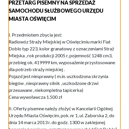
PRZETARG PISEMNY NA SPRZEDAŻ
SAMOCHODU SŁUŻBOWEGO URZĘDU
MIASTA OŚWIĘCIM
I. Przedmiotem zbycia jest:
Radiowóz Straży Miejskiej w Oświęcimiu marki Fiat
Doblo typ 223, kolor granatowy z oznaczeniami Straż
Miejska , rok produkcji 2005 r, pojemność 1248 cm3,
przebieg ok. 419999 km, wyposażenie przystosowane
dla potrzeb straży miejskiej .
Pojazd jest niesprawny ( m.in. uszkodzona skrzynia
biegów , niesprawny silnik , uszkodzone drzwi
przesuwane , niekompletna tapicerka)
Cena wywoławcza 1.500 zł
II. Oferty pisemne należy złożyć w Kancelarii Ogólnej
Urzędu Miasta Oświęcim, pok. nr 1, ul. Zaborska 2, do
dnia 14 marca 2013 r. do godz. 1300 w zaklejonej