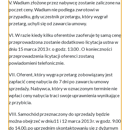
V. Wadium złożone przez nabywcę zostanie zaliczone na
poczet ceny. Wadium nie podlega zwrotowi w
przypadku, gdy uczestnik przetargu, który wygrał
przetarg, uchyli się od zawarcia umowy.
VI. W razie kiedy kilku oferentów zaoferuje tę samą cenę
przeprowadzona zostanie dodatkowo licytacja ustna w
dniu 15 marca 2013 r. o godz. 13.00 . O konieczności
przeprowadzenia licytacji oferenci zostaną
powiadomieni telefonicznie.
VII. Oferent, który wygra przetarg zobowiązany jest
zapłacić cenę nabycia do 7 dni po zawarciu umowy
sprzedaży. Nabywca, który w oznaczonym terminie nie
wpłaci ceny nabycia traci swoje uprawnienia wynikające
z przybicia.
VIII. Samochód przeznaczony do sprzedaży będzie
można obejrzeć w dniu11 i 12 marca 2013 r. w godz. 9.00
do 14.00, po uprzednim skontaktowaniu się z dyżurnym