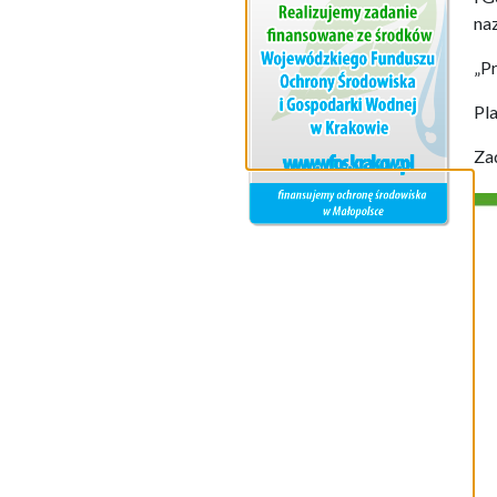
na
„
P
Pl
Za