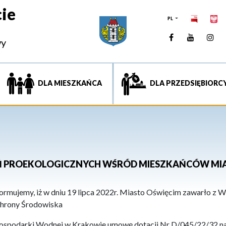
ie
PL
Facebook
YouTUb
Ins
wy
DLA MIESZKAŃCA
DLA PRZEDSIĘBIORC
Ń PROEKOLOGICZNYCH WŚRÓD MIESZKAŃCÓW MIA
formujemy, iż w dniu 19 lipca 2022r. Miasto Oświęcim zawarło
z W
hrony Środowiska
Gospodarki Wodnej
w Krakowie umowę dotacji Nr D/045/22/32
n