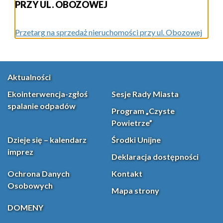
PRZY UL. OBOZOWEJ
Przetarg na sprzedaż nieruchomości przy ul. Obozowej
Aktualności
Ekointerwencja-zgłoś
Sesje Rady Miasta
spalanie odpadów
Program „Czyste
Powietrze”
Dzieje się – kalendarz
Środki Unijne
imprez
Deklaracja dostępności
Ochrona Danych
Kontakt
Osobowych
Mapa strony
DOMENY