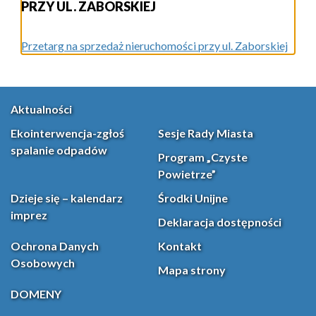
PRZY UL. ZABORSKIEJ
Przetarg na sprzedaż nieruchomości przy ul. Zaborskiej
Aktualności
Ekointerwencja-zgłoś
Sesje Rady Miasta
spalanie odpadów
Program „Czyste
Powietrze”
Dzieje się – kalendarz
Środki Unijne
imprez
Deklaracja dostępności
Ochrona Danych
Kontakt
Osobowych
Mapa strony
DOMENY