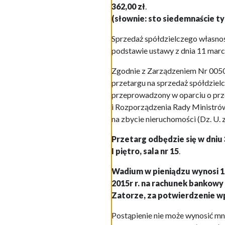
362,00 zł
.
(słownie: sto siedemnaście ty
Sprzedaż spółdzielczego własno
podstawie ustawy z dnia 11 marca
Zgodnie z Zarządzeniem Nr 0050.
przetargu na sprzedaż spółdziel
przeprowadzony w oparciu o przep
i Rozporządzenia Rady Ministrów
na zbycie nieruchomości (Dz. U. z
Przetarg odbędzie się w dniu 
I piętro, sala nr 15
.
Wadium w pieniądzu wynosi 10.0
2015r r. na rachunek bankowy
Zatorze, za potwierdzenie w
Postąpienie nie może wynosić mn