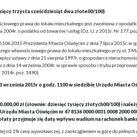
sięcy trzysta sześćdziesiąt dwa złote00/100)
.
ściowego prawa do lokalu mieszkalnego jest zwolniona z opoda
 2004r. o podatku od towarów i usług (Dz. U. z 2011r. Nr 177, poz.
106.2015 Prezydenta Miasta Oświęcim z dnia 7 lipca 2015r. w s
czego własnościowego prawa do lokalu mieszkalnego przy ul. 3 Ma
isy ustawy z dnia 21 sierpnia 1997r. o gospodarce nieruchomościam
 z dnia 14 września 2004r. w sprawie sposobu i trybu przeprow
 2014r. poz. 1490).
3 września 2015r o godz. 1100 w siedzibie Urzędu Miasta Oś
00,00 zł (słownie: dziesięć tysięcy złotych00/100) i należy
 Urzędu Miasta Oświęcim nr 47 8136 0000 0031 0008 2000 0
płaty przyjmuje się datę wpływu wadium na rachunek ban
iej niż 1% ceny wywoławczej, z zaokrągleniem w górę do pełnych d