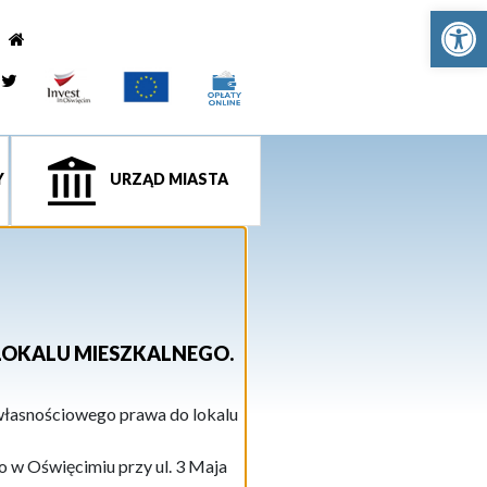
Ot
e
tagram
Twitter
Y
URZĄD MIASTA
LOKALU MIESZKALNEGO.
 własnościowego prawa do lokalu
 w Oświęcimiu przy ul. 3 Maja