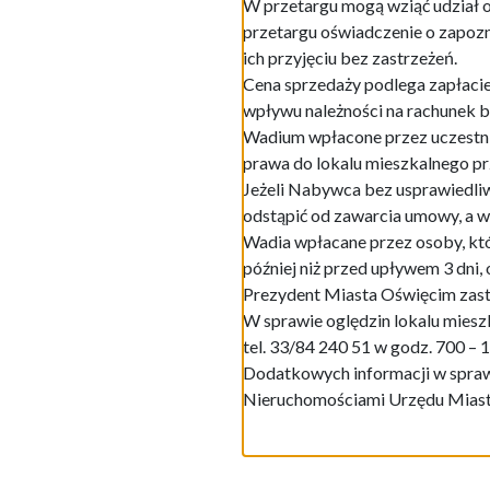
W przetargu mogą wziąć udział 
przetargu oświadczenie o zapozn
ich przyjęciu bez zastrzeżeń.
Cena sprzedaży podlega zapłacie 
wpływu należności na rachunek 
Wadium wpłacone przez uczestnik
prawa do lokalu mieszkalnego pr
Jeżeli Nabywca bez usprawiedli
odstąpić od zawarcia umowy, a 
Wadia wpłacane przez osoby, któ
później niż przed upływem 3 dni,
Prezydent Miasta Oświęcim zast
W sprawie oględzin lokalu mies
tel. 33/84 240 51 w godz. 700 – 
Dodatkowych informacji w spraw
Nieruchomościami Urzędu Miasta O