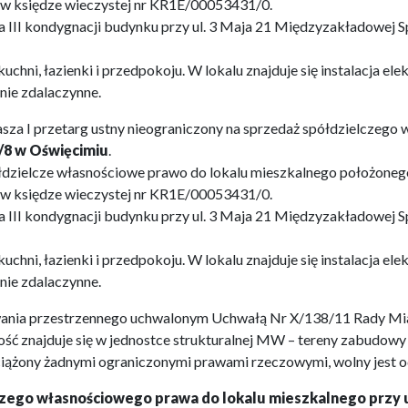
e w księdze wieczystej nr KR1E/00053431/0.
na III kondygnacji budynku przy ul. 3 Maja 21 Międzyzakładowej 
kuchni, łazienki i przedpokoju. W lokalu znajduje się instalacja e
nie zdalaczynne.
za I przetarg ustny nieograniczony na sprzedaż spółdzielczego
1/8 w Oświęcimiu
.
łdzielcze własnościowe prawo do lokalu mieszkalnego położonego
e w księdze wieczystej nr KR1E/00053431/0.
na III kondygnacji budynku przy ul. 3 Maja 21 Międzyzakładowej 
kuchni, łazienki i przedpokoju. W lokalu znajduje się instalacja e
nie zdalaczynne.
ania przestrzennego uchwalonym Uchwałą Nr X/138/11 Rady Mia
ć znajduje się w jednostce strukturalnej MW – tereny zabudowy 
ciążony żadnymi ograniczonymi prawami rzeczowymi, wolny jest od
go własnościowego prawa do lokalu mieszkalnego przy ul.