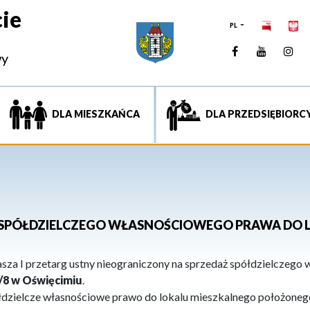
ie
PL
Facebook
YouTUb
Ins
wy
DLA MIESZKAŃCA
DLA PRZEDSIĘBIORC
 SPÓŁDZIELCZEGO WŁASNOŚCIOWEGO PRAWA DO 
za I przetarg ustny nieograniczony na sprzedaż spółdzielczego
1/8 w Oświęcimiu
.
łdzielcze własnościowe prawo do lokalu mieszkalnego położonego