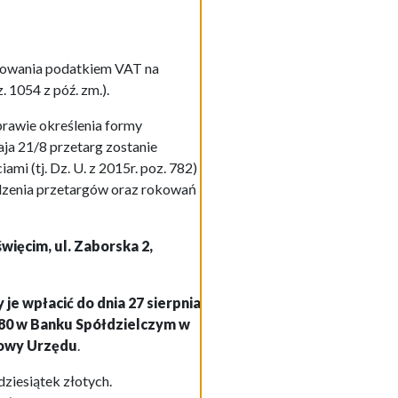
tkowania podatkiem VAT na
 1054 z póź. zm.).
prawie określenia formy
ja 21/8 przetarg zostanie
i (tj. Dz. U. z 2015r. poz. 782)
adzenia przetargów oraz rokowań
więcim, ul. Zaborska 2,
 je wpłacić do dnia 27 sierpnia
080 w Banku Spółdzielczym w
kowy Urzędu
.
ziesiątek złotych.