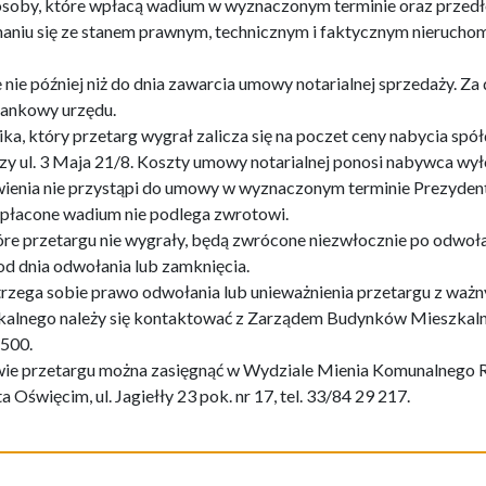
osoby, które wpłacą wadium w wyznaczonym terminie oraz przedło
aniu się ze stanem prawnym, technicznym i faktycznym nieruchom
nie później niż do dnia zawarcia umowy notarialnej sprzedaży. Za 
bankowy urzędu.
a, który przetarg wygrał zalicza się na poczet ceny nabycia sp
zy ul. 3 Maja 21/8. Koszty umowy notarialnej ponosi nabywca wył
wienia nie przystąpi do umowy w wyznaczonym terminie Prezyde
wpłacone wadium nie podlega zwrotowi.
re przetargu nie wygrały, będą zwrócone niezwłocznie po odwołan
 od dnia odwołania lub zamknięcia.
rzega sobie prawo odwołania lub unieważnienia przetargu z wa
zkalnego należy się kontaktować z Zarządem Budynków Mieszkaln
1500.
ie przetargu można zasięgnąć w Wydziale Mienia Komunalnego 
święcim, ul. Jagiełły 23 pok. nr 17, tel. 33/84 29 217.