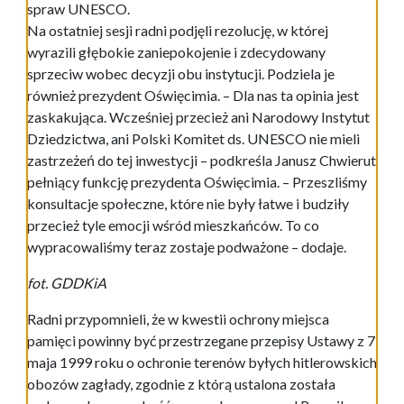
spraw UNESCO.
Na ostatniej sesji radni podjęli rezolucję, w której
wyrazili głębokie zaniepokojenie i zdecydowany
sprzeciw wobec decyzji obu instytucji. Podziela je
również prezydent Oświęcimia. – Dla nas ta opinia jest
zaskakująca. Wcześniej przecież ani Narodowy Instytut
Dziedzictwa, ani Polski Komitet ds. UNESCO nie mieli
zastrzeżeń do tej inwestycji – podkreśla Janusz Chwierut
pełniący funkcję prezydenta Oświęcimia. – Przeszliśmy
konsultacje społeczne, które nie były łatwe i budziły
przecież tyle emocji wśród mieszkańców. To co
wypracowaliśmy teraz zostaje podważone – dodaje.
fot. GDDKiA
Radni przypomnieli, że w kwestii ochrony miejsca
pamięci powinny być przestrzegane przepisy Ustawy z 7
maja 1999 roku o ochronie terenów byłych hitlerowskich
obozów zagłady, zgodnie z którą ustalona została