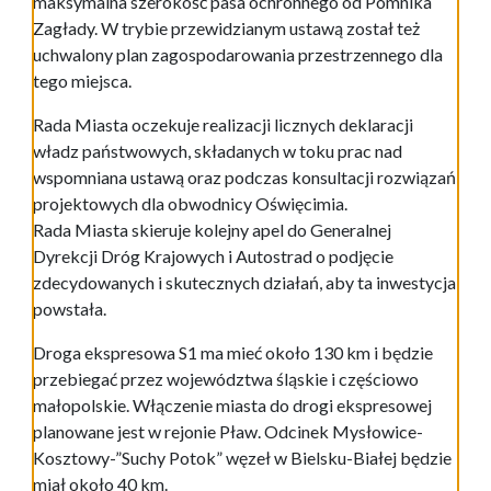
maksymalna szerokość pasa ochronnego od Pomnika
Zagłady. W trybie przewidzianym ustawą został też
uchwalony plan zagospodarowania przestrzennego dla
tego miejsca.
Rada Miasta oczekuje realizacji licznych deklaracji
władz państwowych, składanych w toku prac nad
wspomniana ustawą oraz podczas konsultacji rozwiązań
projektowych dla obwodnicy Oświęcimia.
Rada Miasta skieruje kolejny apel do Generalnej
Dyrekcji Dróg Krajowych i Autostrad o podjęcie
zdecydowanych i skutecznych działań, aby ta inwestycja
powstała.
Droga ekspresowa S1 ma mieć około 130 km i będzie
przebiegać przez województwa śląskie i częściowo
małopolskie. Włączenie miasta do drogi ekspresowej
planowane jest w rejonie Pław. Odcinek Mysłowice-
Kosztowy-”Suchy Potok” węzeł w Bielsku-Białej będzie
miał około 40 km.