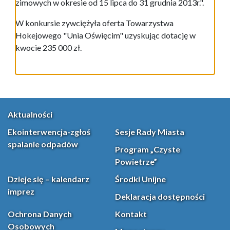
zimowych w okresie od 15 lipca do 31 grudnia 2013r.".
W konkursie zywciężyła oferta Towarzystwa
Hokejowego "Unia Oświęcim" uzyskując dotację w
kwocie 235 000 zł.
Aktualności
Ekointerwencja-zgłoś
Sesje Rady Miasta
spalanie odpadów
Program „Czyste
Powietrze”
Dzieje się – kalendarz
Środki Unijne
imprez
Deklaracja dostępności
Ochrona Danych
Kontakt
Osobowych