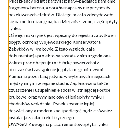
Mieszkańcy od lat skarżyli się na wypadające kamienie i
fragmenty betonu, a doraźne naprawy nie przynosiły
oczekiwanych efektów. Dlatego miasto zdecydowało
się na modernizację najbardziej zniszczonej części płyty
rynku.
Oświęcimski rynek jest wpisany do rejestru zabytków i
objęty ochroną Wojewódzkiego Konserwatora
Zabytków w Krakowie. Z tego względu cała
dokumentacja projektowa została z nim uzgodniona.
Zakres prac obejmuje rozbiórkę nawierzchni z
otoczaków i zastąpienie jej płytami granitowymi.
Kamienie pozostaną jedynie w wybranych miejscach,
między innymi w rejonie studni. Zaplanowano także
czyszczenie i uzupełnienie spoin w istniejącej kostce
brukowej oraz wymianę oświetlenia płyty rynku i
chodników wokół niej. Rynek zostanie lepiej
doświetlony, a modernizacji podlegać będzie również
instalacja zasilania elektrycznego.
UWAGA! Z uwagi na prace remontowe płyta rynku