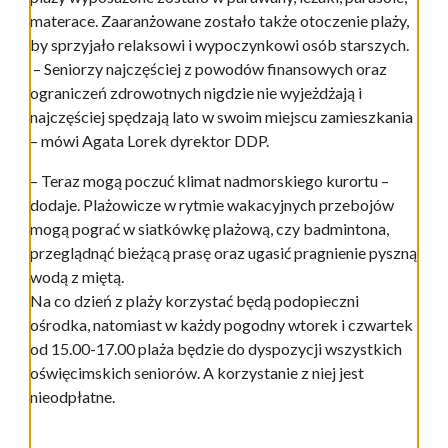
materace. Zaaranżowane zostało także otoczenie plaży,
by sprzyjało relaksowi i wypoczynkowi osób starszych.
– Seniorzy najczęściej z powodów finansowych oraz
ograniczeń zdrowotnych nigdzie nie wyjeżdżają i
najczęściej spędzają lato w swoim miejscu zamieszkania
– mówi Agata Lorek dyrektor DDP.
– Teraz mogą poczuć klimat nadmorskiego kurortu –
dodaje. Plażowicze w rytmie wakacyjnych przebojów
mogą pograć w siatkówkę plażową, czy badmintona,
przeglądnąć bieżącą prasę oraz ugasić pragnienie pyszną
wodą z miętą.
Na co dzień z plaży korzystać będą podopieczni
ośrodka, natomiast w każdy pogodny wtorek i czwartek
od 15.00-17.00 plaża będzie do dyspozycji wszystkich
oświęcimskich seniorów. A korzystanie z niej jest
nieodpłatne.