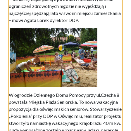
ograniczeń zdrowotnych nigdzie nie wyjeżdżają i
najczęściej spędzają lato w swoim miejscu zamieszkania
– mówi Agata Lorek dyrektor DDP.
W ogrodzie Dziennego Domu Pomocy przy ul.Czecha 8
powstała Miejska Plaża Seniorska. To nowa wakacyjna
propozycja dla oświęcimskich seniorów. Stowarzyszenie
„Pokolenia” przy DDP w Oświęcimiu, realizator projektu,
stworzyło namiastkę wakacyjnego krajobrazu. 40 m kw.
plaży wyposażone zostało w parawany, leżaki, parasole,