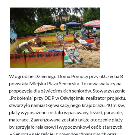
W ogrodzie Dziennego Domu Pomocy przy ul.Czecha 8
powstała Miejska Plaża Seniorska. To nowa wakacyjna
propozycja dla oświęcimskich seniorów. Stowarzyszenie
„Pokolenia” przy DDP w Oświęcimiu, realizator projektu,
stworzyło namiastkę wakacyjnego krajobrazu. 40 m kw.
plaży wyposażone zostało w parawany, leżaki, parasole,
materace. Zaaranżowane zostało także otoczenie plaży,
by sprzyjało relaksowi i wypoczynkowi osób starszych.
– Seniorzy najczęściej z powodów finansowych oraz