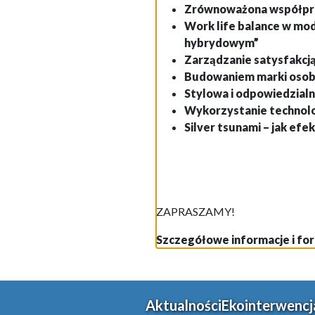
Zrównoważona współpra
Work life balance w mo
hybrydowym”
Zarządzanie satysfakcj
Budowaniem marki osob
Stylowa i odpowiedzialn
Wykorzystanie technolo
Silver tsunami – jak ef
ZAPRASZAMY!
Szczegółowe informacje i for
Aktualności
Ekointerwencj