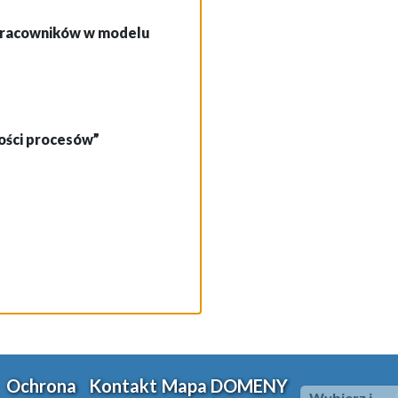
 pracowników w modelu
ości procesów”
Ochrona
Kontakt
Mapa
DOMENY
Wybierz i