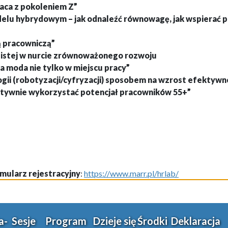
ca z pokoleniem Z”
delu hybrydowym – jak odnaleźć równowagę, jak wspierać
ą pracowniczą”
istej w nurcie zrównoważonego rozwoju
a moda nie tylko w miejscu pracy”
gii (robotyzacji/cyfryzacji) sposobem na wzrost efektywn
ektywnie wykorzystać potencjał pracowników 55+”
mularz rejestracyjny
:
https://www.marr.pl/hrlab/
a-
Sesje
Program
Dzieje się
Środki
Deklaracja