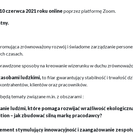
10 czerwca 2021 roku online
poprzez platformę Zoom.
tny.
promująca zrównoważony rozwój i świadome zarządzanie personel
ych czasach.
sprawdzone sposoby na kreowanie wizerunku w duchu zrównoważ
asobami ludzkimi,
to filar gwarantujący stabilność i trwałość 
 kontrahentów, klientów oraz pracowników.
będą tematy związane m.in. z obszarami :
nie ludźmi, które pomaga rozwijać wrażliwość ekologiczn
tion – jak zbudować silną markę pracodawcy?
lement stymulujący innowacyjność i zaangażowanie zespoł