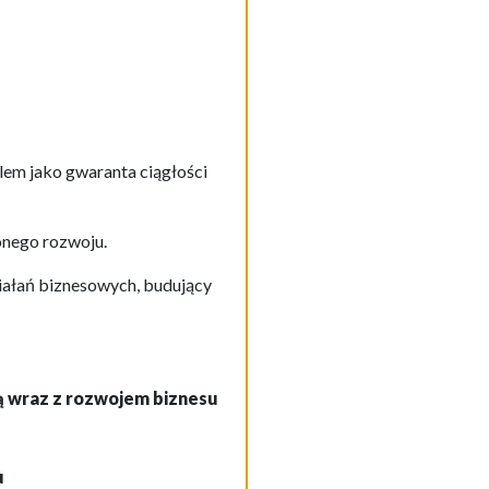
em jako gwaranta ciągłości
onego rozwoju.
działań biznesowych, budujący
ą wraz z rozwojem biznesu
u