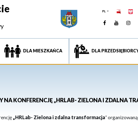
ie
PL
Facebook
YouTUb
Ins
wy
DLA MIESZKAŃCA
DLA PRZEDSIĘBIORC
 NA KONFERENCJĘ „HRLAB- ZIELONA I ZDALNA T
rencję
„HRLab- Zielona i zdalna transformacja
” organizowaną