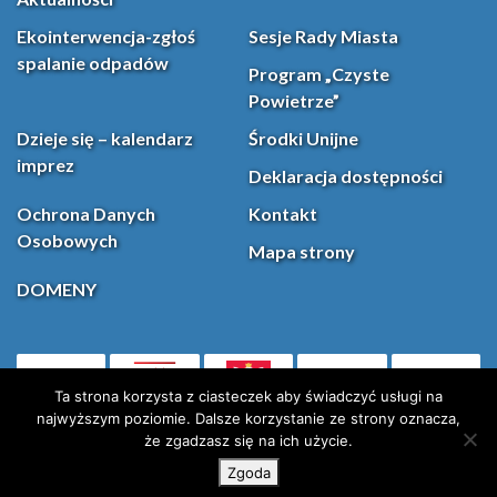
Ekointerwencja-zgłoś
Sesje Rady Miasta
spalanie odpadów
Program „Czyste
Powietrze”
Dzieje się – kalendarz
Środki Unijne
imprez
Deklaracja dostępności
Ochrona Danych
Kontakt
Osobowych
Mapa strony
DOMENY
PL
Facebook
YouT
(otwiera się w nowej karcie)
Ta strona korzysta z ciasteczek aby świadczyć usługi na
najwyższym poziomie. Dalsze korzystanie ze strony oznacza,
że zgadzasz się na ich użycie.
Instagram
X (Twitter)
Zgoda