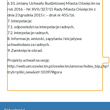
6.10. zmiany Uchwały Budżetowej Miasta Oświęcim na
rok 2016 – Nr XVII/327/15 Rady Miasta Oświęcim z
dnia 23 grudnia 2015 r. – druk nr 455/16.
7. Interpelacje:
7.1. odpowiedzi na interpelacje radnych,
7.2. interpelacje radnych,
8. Informacje, wnioski, zapytania i inicjatywa
uchwałodawcza radnych.
9. Zamknięcie obrad.
Projekty uchwał na sesję:
http://web.um.oswiecim.pl/oswiecim/umosw/index_bip.php?
tryb=pliki_new&id=10397#gora
Aktualności