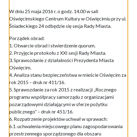
W dniu 25 maja 2016 r. o godz. 14.00 w sali
Oświęcimskiego Centrum Kultury w Oświęcimiu przy ul.
Śniadeckiego 24 odbędzie się sesja Rady Miasta.
Porządek obrad:
1. Otwarcie obrad i stwierdzenie quorum.
2. Przyjęcie protokołu z XXI sesji Rady Miasta.
3. Sprawozdanie z działalności Prezydenta Miasta
Oświęcim.
4. Analiza stanu bezpieczeństwa w mieście Oświęcim za
rok 2015 – druk nr 411/16.
5. Sprawozdanie za rok 2015 z realizacji ,,Rocznego
programu współpracy samorządu z organizacjami
pozarządowymi działającymi w sferze pożytku
publicznego” – druk nr 451/16.
6. Rozpatrzenie projektów uchwał w sprawach:
6.1. uchwalenia miejscowego planu zagospodarowania
przestrzennego sporządzonego dla obszaru