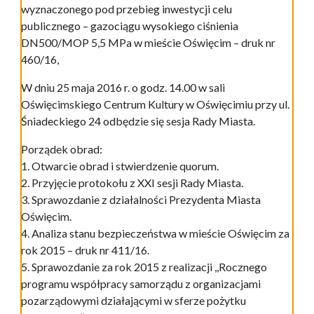
wyznaczonego pod przebieg inwestycji celu
publicznego – gazociągu wysokiego ciśnienia
DN500/MOP 5,5 MPa w mieście Oświęcim – druk nr
460/16,
W dniu 25 maja 2016 r. o godz. 14.00 w sali
Oświęcimskiego Centrum Kultury w Oświęcimiu przy ul.
Śniadeckiego 24 odbędzie się sesja Rady Miasta.
Porządek obrad:
1. Otwarcie obrad i stwierdzenie quorum.
2. Przyjęcie protokołu z XXI sesji Rady Miasta.
3. Sprawozdanie z działalności Prezydenta Miasta
Oświęcim.
4. Analiza stanu bezpieczeństwa w mieście Oświęcim za
rok 2015 – druk nr 411/16.
5. Sprawozdanie za rok 2015 z realizacji ,,Rocznego
programu współpracy samorządu z organizacjami
pozarządowymi działającymi w sferze pożytku