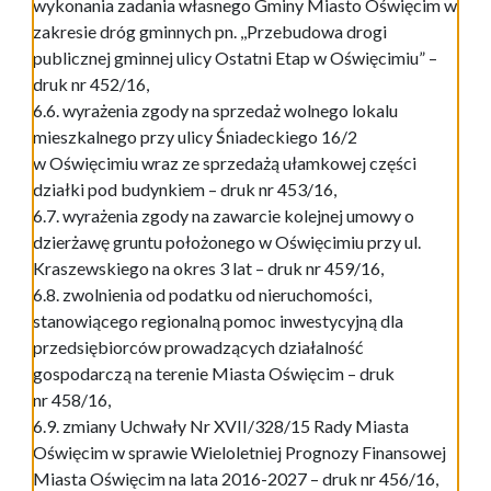
wykonania zadania własnego Gminy Miasto Oświęcim w
zakresie dróg gminnych pn. ,,Przebudowa drogi
publicznej gminnej ulicy Ostatni Etap w Oświęcimiu” –
druk nr 452/16,
6.6. wyrażenia zgody na sprzedaż wolnego lokalu
mieszkalnego przy ulicy Śniadeckiego 16/2
w Oświęcimiu wraz ze sprzedażą ułamkowej części
działki pod budynkiem – druk nr 453/16,
6.7. wyrażenia zgody na zawarcie kolejnej umowy o
dzierżawę gruntu położonego w Oświęcimiu przy ul.
Kraszewskiego na okres 3 lat – druk nr 459/16,
6.8. zwolnienia od podatku od nieruchomości,
stanowiącego regionalną pomoc inwestycyjną dla
przedsiębiorców prowadzących działalność
gospodarczą na terenie Miasta Oświęcim – druk
nr 458/16,
6.9. zmiany Uchwały Nr XVII/328/15 Rady Miasta
Oświęcim w sprawie Wieloletniej Prognozy Finansowej
Miasta Oświęcim na lata 2016-2027 – druk nr 456/16,