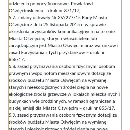
udzielenia pomocy finansowej Powiatowi
Oświęcimskiemu – druk nr 871/17,
5.7. zmiany uchwały Nr XV/277/15 Rady Miasta
Oświęcim z dnia 25 listopada 2015 r. w sprawie
określenia przystanków komunikacyjnych na terenie
Miasta Oświęcim, których właścicielem lub
zarządzającym jest Miasto Oświęcim oraz warunków i
zasad korzystania z tych przystanków – druk nr
858/17,
5.8. zasad przyznawania osobom fizycznym, osobom
prawnym i wspólnotom mieszkaniowym dotacji ze
środków budżetu Miasta Oświęcim na wymianę
starych i nieekologicznych źródeł ciepła na nowe
ekologiczne źródła grzewcze w lokalach mieszkalnych i
budynkach wielorodzinnych, w ramach ograniczenia
niskiej emisji dla Miasta Oświęcim – druk nr 855/17,
5.9. zasad przyznawania osobom fizycznym dotacji ze
środków budżetu Miasta Oświęcim na wymianę
starych i nieekologicznych źródeł ciepła na nowe