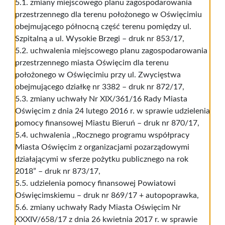
5.1. zmiany miejscowego planu zagospodarowania
przestrzennego dla terenu położonego w Oświęcimiu
obejmującego północną część terenu pomiędzy ul.
Szpitalną a ul. Wysokie Brzegi – druk nr 853/17,
5.2. uchwalenia miejscowego planu zagospodarowania
przestrzennego miasta Oświęcim dla terenu
położonego w Oświęcimiu przy ul. Zwycięstwa
obejmującego działkę nr 3382 – druk nr 872/17,
5.3. zmiany uchwały Nr XIX/361/16 Rady Miasta
Oświęcim z dnia 24 lutego 2016 r. w sprawie udzielenia
pomocy finansowej Miastu Bieruń – druk nr 870/17,
5.4. uchwalenia ,,Rocznego programu współpracy
Miasta Oświęcim z organizacjami pozarządowymi
działającymi w sferze pożytku publicznego na rok
2018” – druk nr 873/17,
5.5. udzielenia pomocy finansowej Powiatowi
Oświęcimskiemu – druk nr 869/17 + autopoprawka,
5.6. zmiany uchwały Rady Miasta Oświęcim Nr
XXXIV/658/17 z dnia 26 kwietnia 2017 r. w sprawie