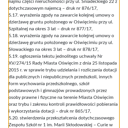
najmu części nieruchomości przy ul. Śniadeckiego 22 z
dotychczasowym najemcą – druk nr 876/17,
5.17. wyrażenia zgody na zawarcie kolejnej umowy o
dzierżawę gruntu położonego w Oświęcimiu przy ul.
Szpitalnej na okres 3 lat – druk nr 877/17,
5.18. wyrażenia zgody na zawarcie kolejnej umowy o
dzierżawę gruntu położonego w Oświęcimiu przy ul.
Słowackiego na okres 3 lat – druk nr 878/17,
5.19. ogłoszenia tekstu jednolitego uchwały Nr
XV/274/15 Rady Miasta Oświęcim z dnia 25 listopada
2015 r. w sprawie trybu udzielania i rozliczania dotacji
dla publicznych i niepublicznych przedszkoli, innych
form wychowania przedszkolnego, szkół
podstawowych i gimnazjów prowadzonych przez
osoby prawne i fizyczne na terenie Miasta Oświęcim
oraz trybu i zakresu kontroli prawidłowości pobierania
i wykorzystania dotacji – druk nr 865/17,
5.20. stwierdzenia przekształcenia dotychczasowego
Zespołu Szkół nr 1 im. Marii Skłodowskiej – Curie w