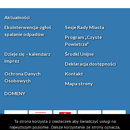
Aktualności
Ekointerwencja-zgłoś
Sesje Rady Miasta
spalanie odpadów
Program „Czyste
Powietrze”
Dzieje się – kalendarz
Środki Unijne
imprez
Deklaracja dostępności
Ochrona Danych
Kontakt
Osobowych
Mapa strony
DOMENY
PL
Facebook
YouT
(otwiera się w nowej karcie)
Ta strona korzysta z ciasteczek aby świadczyć usługi na
najwyższym poziomie. Dalsze korzystanie ze strony oznacza,