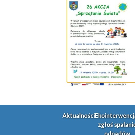
Aktualności
Ekointerwencj
zgłoś spalani
odpadów