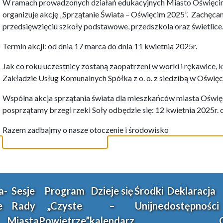
W ramach prowadzonych działań edukacyjnych Miasto Oświęcim
organizuje akcję „Sprzątanie Świata – Oświęcim 2025”. Zachęc
przedsięwzięciu szkoły podstawowe, przedszkola oraz świetlice
Termin akcji: od dnia 17 marca do dnia 11 kwietnia 2025r.
Jak co roku uczestnicy zostaną zaopatrzeni w worki i rękawice,
Zakładzie Usług Komunalnych Spółka z o. o. z siedzibą w Oświęc
Wspólna akcja sprzątania świata dla mieszkańców miasta Oświęc
posprzątamy brzegi rzeki Soły odbędzie się: 12 kwietnia 2025r. 
Razem zadbajmy o nasze otoczenie i środowisko
a-
Sesje
Program
Dzieje się
Środki
Deklaracja
e
Rady
„Czyste
–
Unijne
dostępności
Miasta
Powietrze”
kalendarz