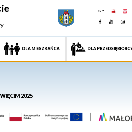
ie
PL
Facebook
YouTUb
Ins
wy
DLA MIESZKAŃCA
DLA PRZEDSIĘBIORC
WIĘCIM 2025