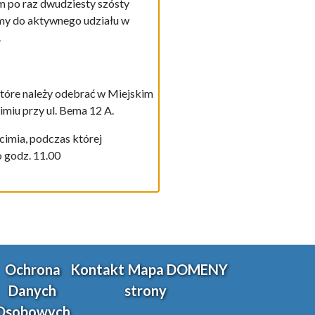
 po raz dwudziesty szósty
amy do aktywnego udziału w
.
 które należy odebrać w Miejskim
imiu przy ul. Bema 12 A.
imia, podczas której
o godz. 11.00
Ochrona
Kontakt
Mapa
DOMENY
Danych
strony
Osobowych