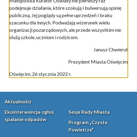
Małopolska Kurator Oświaty nie pierwszy raz
podejmuje działania, które szokują i bulwersują opinię
publiczną. Jej poglądy są pełne uprzedzeń i braku
szacunku dla innych. Podważają wizerunek wielu
organizacji pozarządowych, ale przede wszystkim nie
służą szkole, uczniom i rodzicom.
Janusz Chwierut
Prezydent Miasta Oświęcim
Oświęcim, 26 stycznia 2022 r.
Aktualności
Ekointerwencja-zgłoś
Sesje Rady Miasta
spalanie odpadów
Program „Czyste
Powietrze”