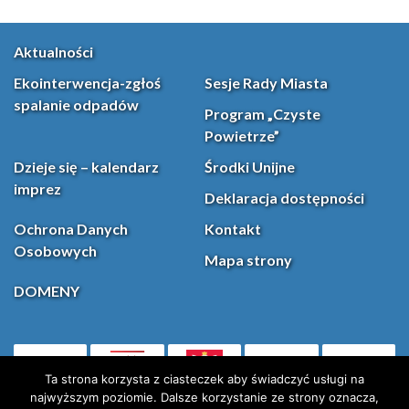
Aktualności
Ekointerwencja-zgłoś
Sesje Rady Miasta
spalanie odpadów
Program „Czyste
Powietrze”
Dzieje się – kalendarz
Środki Unijne
imprez
Deklaracja dostępności
Ochrona Danych
Kontakt
Osobowych
Mapa strony
DOMENY
PL
Facebook
YouT
(otwiera się w nowej karcie)
Ta strona korzysta z ciasteczek aby świadczyć usługi na
najwyższym poziomie. Dalsze korzystanie ze strony oznacza,