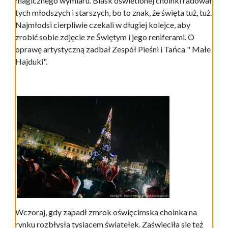
magicznego wymiaru. Blask oświetlonej choinki radował
tych młodszych i starszych, bo to znak, że święta tuż, tuż.
Najmłodsi cierpliwie czekali w długiej kolejce, aby
zrobić sobie zdjęcie ze Świętym i jego reniferami. O
oprawę artystyczną zadbał Zespół Pieśni i Tańca " Małe
Hajduki".
Wczoraj, gdy zapadł zmrok oświęcimska choinka na
rynku rozbłysła tysiącem światełek. Zaświeciła się też