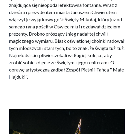
znajdująca się nieopodal efektowna fontanna. Wraz z
dziećmi i prezydentem miasta Januszem Chwierutem
włączył je wyjątkowy gość Święty Mikołaj, który już od
samego rana gościł w Oświęcimiu i rozdawał dzieciom
prezenty. Drobno prószący śnieg nadał tej chwili
magicznego wymiaru. Blask oświetlonej choinki radował
tych młodszych i starszych, bo to znak, że święta tuż, tuż.
Najmłodsi cierpliwie czekali w długiej kolejce, aby
zrobić sobie zdjęcie ze Świętym i jego reniferami. O
oprawę artystyczną zadbał Zespół Pieśni i Tańca " Małe
Hajduki".