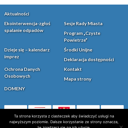
Aktualności
Ekointerwencja-zgłoś
Sesje Rady Miasta
spalanie odpadów
Program „Czyste
Powietrze”
Dzieje się – kalendarz
Środki Unijne
imprez
Deklaracja dostępności
Ochrona Danych
Kontakt
Osobowych
Mapa strony
DOMENY
PL
Facebook
YouT
(otwiera się w nowej karcie)
Ta strona korzysta z ciasteczek aby świadczyć usługi na
najwyższym poziomie. Dalsze korzystanie ze strony oznacza,
że zgadzasz się na ich użycie.