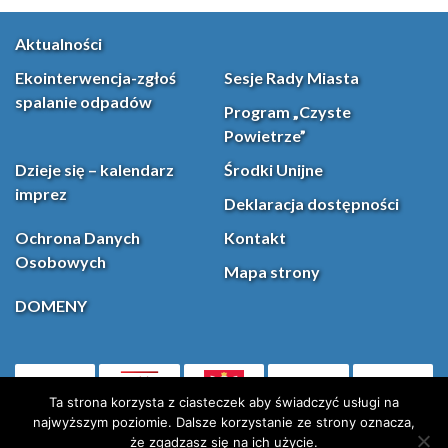
Aktualności
Ekointerwencja-zgłoś
Sesje Rady Miasta
spalanie odpadów
Program „Czyste
Powietrze”
Dzieje się – kalendarz
Środki Unijne
imprez
Deklaracja dostępności
Ochrona Danych
Kontakt
Osobowych
Mapa strony
DOMENY
PL
Facebook
YouT
(otwiera się w nowej karcie)
Ta strona korzysta z ciasteczek aby świadczyć usługi na
najwyższym poziomie. Dalsze korzystanie ze strony oznacza,
że zgadzasz się na ich użycie.