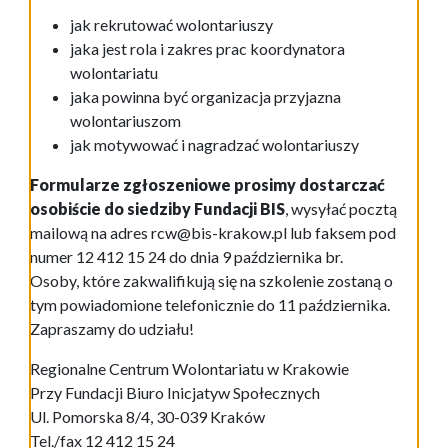
jak rekrutować wolontariuszy
jaka jest rola i zakres prac koordynatora
wolontariatu
jaka powinna być organizacja przyjazna
wolontariuszom
jak motywować i nagradzać wolontariuszy
Formularze zgłoszeniowe prosimy dostarczać
osobiście do siedziby Fundacji BIS
, wysyłać pocztą
mailową na adres rcw@bis-krakow.pl lub faksem pod
numer 12 412 15 24 do dnia 9 października br.
Osoby, które zakwalifikują się na szkolenie zostaną o
tym powiadomione telefonicznie do 11 października.
Zapraszamy do udziału!
Regionalne Centrum Wolontariatu w Krakowie
Przy Fundacji Biuro Inicjatyw Społecznych
Ul. Pomorska 8/4, 30-039 Kraków
Tel./fax 12 412 15 24