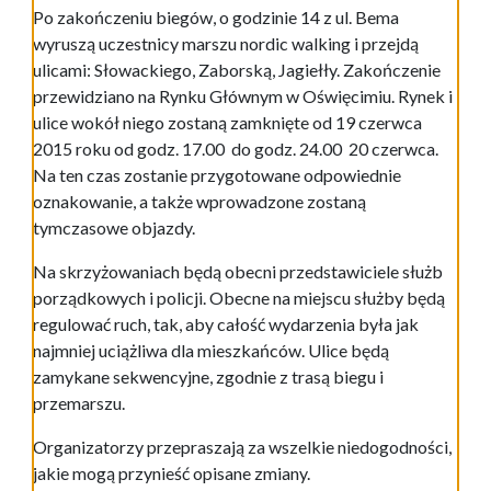
Po zakończeniu biegów, o godzinie 14 z ul. Bema
wyruszą uczestnicy marszu nordic walking i przejdą
ulicami: Słowackiego, Zaborską, Jagiełły. Zakończenie
przewidziano na Rynku Głównym w Oświęcimiu. Rynek i
ulice wokół niego zostaną zamknięte od 19 czerwca
2015 roku od godz. 17.00 do godz. 24.00 20 czerwca.
Na ten czas zostanie przygotowane odpowiednie
oznakowanie, a także wprowadzone zostaną
tymczasowe objazdy.
Na skrzyżowaniach będą obecni przedstawiciele służb
porządkowych i policji. Obecne na miejscu służby będą
regulować ruch, tak, aby całość wydarzenia była jak
najmniej uciążliwa dla mieszkańców. Ulice będą
zamykane sekwencyjne, zgodnie z trasą biegu i
przemarszu.
Organizatorzy przepraszają za wszelkie niedogodności,
jakie mogą przynieść opisane zmiany.