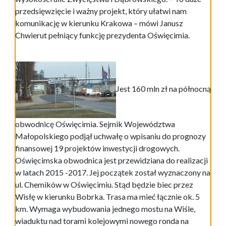
przedsięwzięcie i ważny projekt, który ułatwi nam
komunikację w kierunku Krakowa – mówi Janusz
Chwierut pełniący funkcję prezydenta Oświęcimia.
Jest 160 mln zł na północną
obwodnicę Oświęcimia. Sejmik Województwa
Małopolskiego podjął uchwałę o wpisaniu do prognozy
finansowej 19 projektów inwestycji drogowych.
Oświęcimska obwodnica jest przewidziana do realizacji
w latach 2015 -2017. Jej początek został wyznaczony na
ul. Chemików w Oświęcimiu. Stąd będzie biec przez
Wisłę w kierunku Bobrka. Trasa ma mieć łącznie ok. 5
km. Wymaga wybudowania jednego mostu na Wiśle,
wiaduktu nad torami kolejowymi nowego ronda na