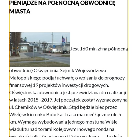
PIENIĄDZE NA PÓŁNOCNĄ OBWODNICĘ
MIASTA
Jest 160 mln zł na północną
obwodnicę Oświęcimia. Sejmik Województwa
Małopolskiego podjął uchwałę o wpisaniu do prognozy
finansowej 19 projektów inwestycji drogowych.
Oświęcimska obwodnica jest przewidziana do realizacji
w latach 2015 -2017. Jej początek został wyznaczony na
ul. Chemików w Oświęcimiu. Stąd będzie biec przez
Wisłę w kierunku Bobrka. Trasa ma mieć łącznie ok. 5
km. Wymaga wybudowania jednego mostu na Wiśle,
wiaduktu nad torami kolejowymi nowego ronda na
wysokości ulic Zwycięstwa i Dąbrowskiego. – To duże