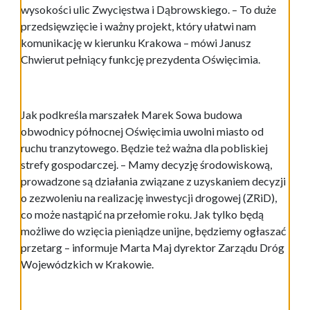
wysokości ulic Zwycięstwa i Dąbrowskiego. – To duże
przedsięwzięcie i ważny projekt, który ułatwi nam
komunikację w kierunku Krakowa – mówi Janusz
Chwierut pełniący funkcję prezydenta Oświęcimia.
Jak podkreśla marszałek Marek Sowa budowa
obwodnicy północnej Oświęcimia uwolni miasto od
ruchu tranzytowego. Będzie też ważna dla pobliskiej
strefy gospodarczej. – Mamy decyzję środowiskową,
prowadzone są działania związane z uzyskaniem decyzji
o zezwoleniu na realizację inwestycji drogowej (ZRiD),
co może nastąpić na przełomie roku. Jak tylko będą
możliwe do wzięcia pieniądze unijne, będziemy ogłaszać
przetarg – informuje Marta Maj dyrektor Zarządu Dróg
Wojewódzkich w Krakowie.