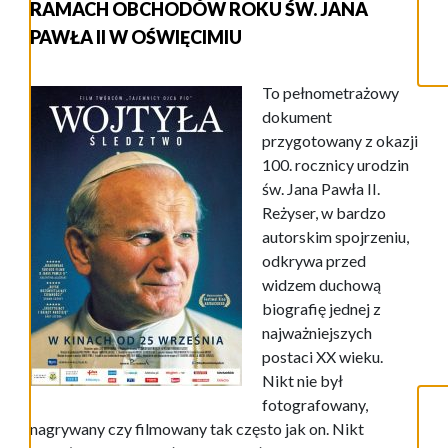
RAMACH OBCHODÓW ROKU ŚW. JANA
PAWŁA II W OŚWIĘCIMIU
To pełnometrażowy
dokument
przygotowany z okazji
100. rocznicy urodzin
św. Jana Pawła II.
Reżyser, w bardzo
autorskim spojrzeniu,
odkrywa przed
widzem duchową
biografię jednej z
najważniejszych
postaci XX wieku.
Nikt nie był
fotografowany,
nagrywany czy filmowany tak często jak on. Nikt