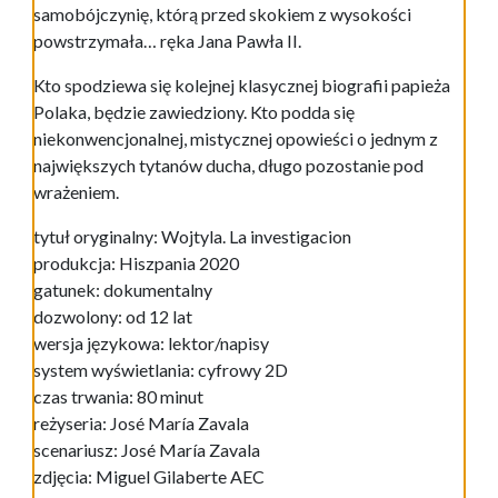
samobójczynię, którą przed skokiem z wysokości
powstrzymała… ręka Jana Pawła II.
Kto spodziewa się kolejnej klasycznej biografii papieża
Polaka, będzie zawiedziony. Kto podda się
niekonwencjonalnej, mistycznej opowieści o jednym z
największych tytanów ducha, długo pozostanie pod
wrażeniem.
tytuł oryginalny: Wojtyla. La investigacion
produkcja: Hiszpania 2020
gatunek: dokumentalny
dozwolony: od 12 lat
wersja językowa: lektor/napisy
system wyświetlania: cyfrowy 2D
czas trwania: 80 minut
reżyseria: José María Zavala
scenariusz: José María Zavala
zdjęcia: Miguel Gilaberte AEC