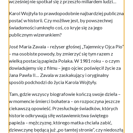
wcześniej nie spotkał się z przeszło miliardem ludzi…
Karol Wojtyła to prawdopodobnie najbardziej publiczna
postać w historii. Czy możliwe jest, by powszechnej
świadomości umknęło coś, co kryje się za jego
publicznym wizerunkiem?
José María Zavala – reżyser głośnej „Tajemnicy Ojca Pio”
– ma osobiste powody, by zmierzyć się tym razem z
wielką postacią papieża Polaka. W 1981 roku – o czym
dowiadujemy się z filmu – jego ojciec poświęcił życie za
Jana Pawła II… Zavala w zaskakujący i oryginalny
sposób podchodzi do życia Karola Wojtyły.
Tam, gdzie wszyscy biografowie kończą swoje dzieła –
w momencie śmierci bohatera – on rozpoczyna jeszcze
ciekawszą opowieść. Przesłuchuje świadków, których
historie odkrywają siłę wstawiennictwa świętego
papieża – mężczyznę, którego matka chciała zabić,
dziewczynę będącą już „po tamtej stronie”, czy niedoszłą