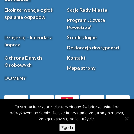
Ekointerwencja-zgłoś
Sesje Rady Miasta
spalanie odpadów
Program „Czyste
Powietrze”
Dzieje się – kalendarz
Środki Unijne
imprez
Deklaracja dostępności
Ochrona Danych
Kontakt
Osobowych
Mapa strony
DOMENY
PL
Facebook
YouT
(otwiera się w nowej karcie)
Ta strona korzysta z ciasteczek aby świadczyć usługi na
najwyższym poziomie. Dalsze korzystanie ze strony oznacza,
że zgadzasz się na ich użycie.
Instagram
X (Twitter)
Zgoda