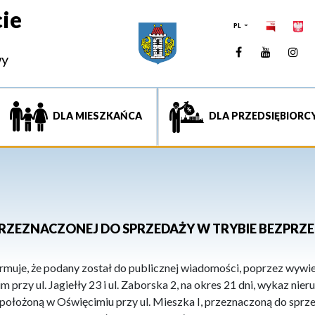
ie
PL
Facebook
YouTUb
Ins
wy
DLA MIESZKAŃCA
DLA PRZEDSIĘBIORC
RZEZNACZONEJ DO SPRZEDAŻY W TRYBIE BEZPR
muje, że podany został do publicznej wiadomości, poprzez wywie
 przy ul. Jagiełły 23 i ul. Zaborska 2, na okres 21 dni, wykaz ni
łożoną w Oświęcimiu przy ul. Mieszka I, przeznaczoną do sprze