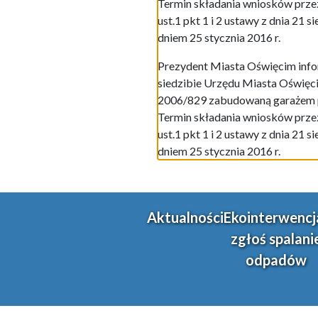
Termin składania wniosków przez
ust.1 pkt 1 i 2 ustawy z dnia 21 s
dniem 25 stycznia 2016 r.
Prezydent Miasta Oświęcim infor
siedzibie Urzędu Miasta Oświęcim
2006/829 zabudowaną garażem po
Termin składania wniosków przez
ust.1 pkt 1 i 2 ustawy z dnia 21 s
dniem 25 stycznia 2016 r.
Aktualności
Ekointerwencj
zgłoś spalani
odpadów