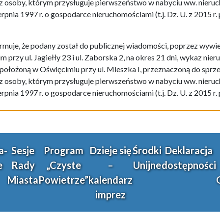
 osoby, którym przysługuje pierwszeństwo w nabyciu ww. nieruc
ierpnia 1997 r. o gospodarce nieruchomościami (t.j. Dz. U. z 2015 r
muje, że podany został do publicznej wiadomości, poprzez wywie
 przy ul. Jagiełły 23 i ul. Zaborska 2, na okres 21 dni, wykaz ni
łożoną w Oświęcimiu przy ul. Mieszka I, przeznaczoną do sprze
 osoby, którym przysługuje pierwszeństwo w nabyciu ww. nieruc
ierpnia 1997 r. o gospodarce nieruchomościami (t.j. Dz. U. z 2015 r
a-
Sesje
Program
Dzieje się
Środki
Deklaracja
e
Rady
„Czyste
–
Unijne
dostępności
Miasta
Powietrze”
kalendarz
imprez