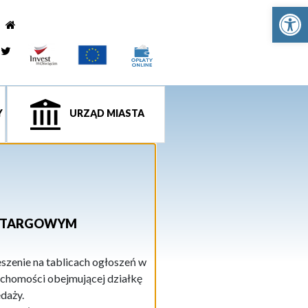
Ot
e
tagram
Twitter
Y
URZĄD MIASTA
ZETARGOWYM
szenie na tablicach ogłoszeń w
eruchomości obejmującej działkę
daży.