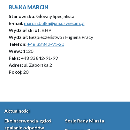
BUŁKA MARCIN
Stanowisko:
Główny Specjalista
E-mail:
marcin.bulka@um.oswiecim.pl
Wydział skrót:
BHP
Wydział:
Bezpieczeństwo i Higiena Pracy
Telefon:
+48 33 842-91-20
Wew.:
1120
Faks:
+48 33 842-91-99
Adres:
ul. Zaborska 2
Pokój:
20
Aktualności
Ekointerwencja-zgłoś
Sesje Rady Miasta
spalanie odpadów