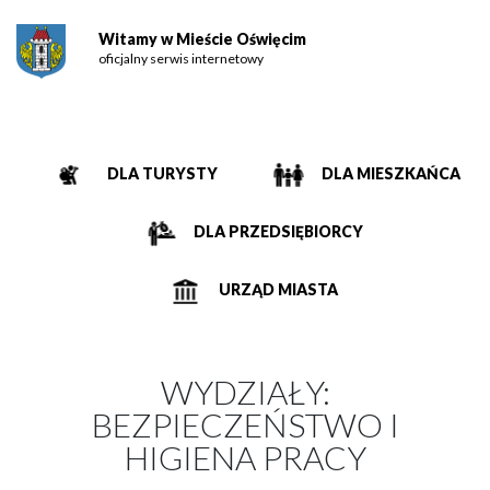
Witamy w Mieście Oświęcim
oficjalny serwis internetowy
DLA TURYSTY
DLA MIESZKAŃCA
DLA PRZEDSIĘBIORCY
URZĄD MIASTA
WYDZIAŁY:
BEZPIECZEŃSTWO I
HIGIENA PRACY