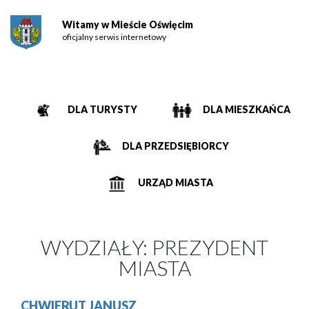
Witamy w Mieście Oświęcim
oficjalny serwis internetowy
DLA TURYSTY
DLA MIESZKAŃCA
DLA PRZEDSIĘBIORCY
URZĄD MIASTA
WYDZIAŁY:
PREZYDENT
MIASTA
CHWIERUT JANUSZ