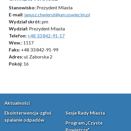
Stanowisko:
Prezydent Miasta
E-mail:
janusz.chwierut@um.oswiecim.pl
Wydział skrót:
pm
Wydział:
Prezydent Miasta
Telefon:
+48 33 842-91-17
Wew.:
1117
Faks:
+48 33 842-91-99
Adres:
ul. Zaborska 2
Pokój:
16
Aktualności
Ekointerwencja-zgłoś
Sesje Rady Miasta
spalanie odpadów
Program „Czyste
Powietrze”