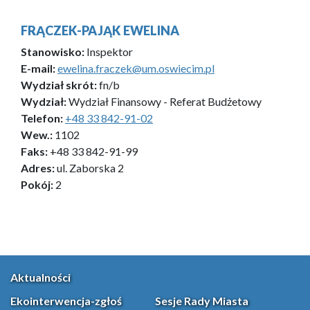
FRĄCZEK-PAJĄK EWELINA
Stanowisko:
Inspektor
E-mail:
ewelina.fraczek@um.oswiecim.pl
Wydział skrót:
fn/b
Wydział:
Wydział Finansowy - Referat Budżetowy
Telefon:
+48 33 842-91-02
Wew.:
1102
Faks:
+48 33 842-91-99
Adres:
ul. Zaborska 2
Pokój:
2
Aktualności
Ekointerwencja-zgłoś
Sesje Rady Miasta