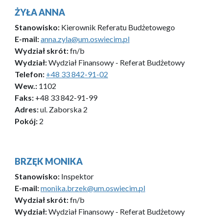
ŻYŁA ANNA
Stanowisko:
Kierownik Referatu Budżetowego
E-mail:
anna.zyla@um.oswiecim.pl
Wydział skrót:
fn/b
Wydział:
Wydział Finansowy - Referat Budżetowy
Telefon:
+48 33 842-91-02
Wew.:
1102
Faks:
+48 33 842-91-99
Adres:
ul. Zaborska 2
Pokój:
2
BRZĘK MONIKA
Stanowisko:
Inspektor
E-mail:
monika.brzek@um.oswiecim.pl
Wydział skrót:
fn/b
Wydział:
Wydział Finansowy - Referat Budżetowy