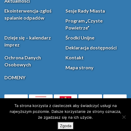
Aktualności
Ekointerwencja-zgłoś
Sesje Rady Miasta
spalanie odpadów
Program „Czyste
Powietrze”
Dzieje się – kalendarz
Środki Unijne
imprez
Deklaracja dostępności
Ochrona Danych
Kontakt
Osobowych
Mapa strony
DOMENY
PL
Facebook
YouT
(otwiera się w nowej karcie)
Ta strona korzysta z ciasteczek aby świadczyć usługi na
najwyższym poziomie. Dalsze korzystanie ze strony oznacza,
że zgadzasz się na ich użycie.
Instagram
X (Twitter)
Zgoda