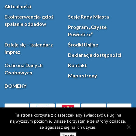
Aktualności
Ekointerwencja-zgłoś
Sesje Rady Miasta
spalanie odpadów
Program „Czyste
Powietrze”
Dzieje się – kalendarz
Środki Unijne
imprez
Deklaracja dostępności
Ochrona Danych
Kontakt
Osobowych
Mapa strony
DOMENY
PL
Facebook
YouT
(otwiera się w nowej karcie)
Ta strona korzysta z ciasteczek aby świadczyć usługi na
najwyższym poziomie. Dalsze korzystanie ze strony oznacza,
że zgadzasz się na ich użycie.
Instagram
X (Twitter)