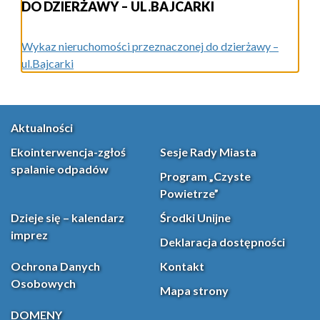
DO DZIERŻAWY – UL.BAJCARKI
Wykaz nieruchomości przeznaczonej do dzierżawy –
ul.Bajcarki
Aktualności
Ekointerwencja-zgłoś
Sesje Rady Miasta
spalanie odpadów
Program „Czyste
Powietrze”
Dzieje się – kalendarz
Środki Unijne
imprez
Deklaracja dostępności
Ochrona Danych
Kontakt
Osobowych
Mapa strony
DOMENY