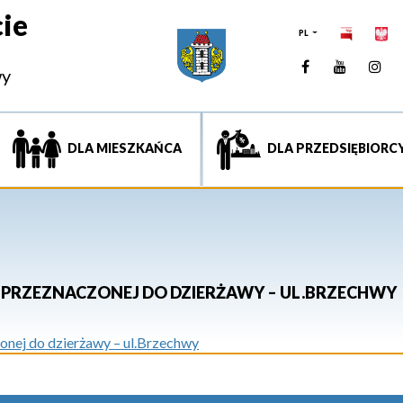
ie
PL
Facebook
YouTUb
Ins
wy
DLA MIESZKAŃCA
DLA PRZEDSIĘBIORC
PRZEZNACZONEJ DO DZIERŻAWY – UL.BRZECHWY
nej do dzierżawy – ul.Brzechwy