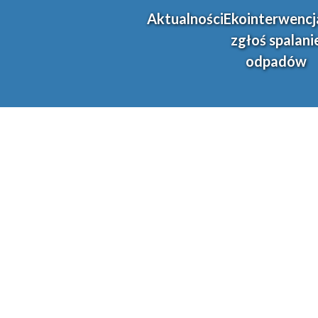
Aktualności
Ekointerwencj
zgłoś spalani
odpadów