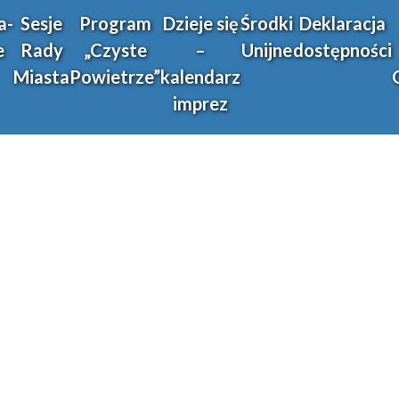
a-
Sesje
Program
Dzieje się
Środki
Deklaracja
e
Rady
„Czyste
–
Unijne
dostępności
Miasta
Powietrze”
kalendarz
imprez