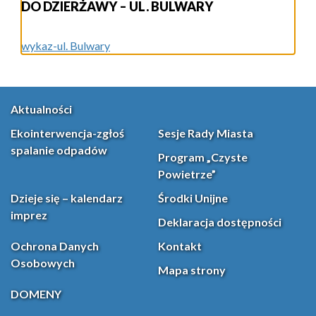
DO DZIERŻAWY – UL. BULWARY
wykaz-ul. Bulwary
Aktualności
Ekointerwencja-zgłoś
Sesje Rady Miasta
spalanie odpadów
Program „Czyste
Powietrze”
Dzieje się – kalendarz
Środki Unijne
imprez
Deklaracja dostępności
Ochrona Danych
Kontakt
Osobowych
Mapa strony
DOMENY