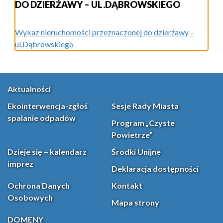
DO DZIERŻAWY – UL.DĄBROWSKIEGO
Wykaz nieruchomości przeznaczonej do dzierżawy –
ul.Dąbrowskiego
Aktualności
Ekointerwencja-zgłoś
Sesje Rady Miasta
spalanie odpadów
Program „Czyste
Powietrze”
Dzieje się – kalendarz
Środki Unijne
imprez
Deklaracja dostępności
Ochrona Danych
Kontakt
Osobowych
Mapa strony
DOMENY