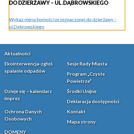
DO DZIERŻAWY – UL.DĄBROWSKIEGO
Wykaz nieruchomości przeznaczonej do dzierżawy –
ul.Dąbrowskiego
Aktualności
Ekointerwencja-zgłoś
Sesje Rady Miasta
spalanie odpadów
Program „Czyste
Powietrze”
Dzieje się – kalendarz
Środki Unijne
imprez
Deklaracja dostępności
Ochrona Danych
Kontakt
Osobowych
Mapa strony
DOMENY