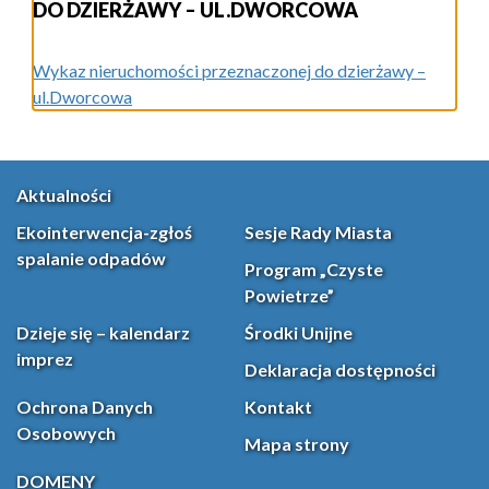
DO DZIERŻAWY – UL.DWORCOWA
Wykaz nieruchomości przeznaczonej do dzierżawy –
ul.Dworcowa
Aktualności
Ekointerwencja-zgłoś
Sesje Rady Miasta
spalanie odpadów
Program „Czyste
Powietrze”
Dzieje się – kalendarz
Środki Unijne
imprez
Deklaracja dostępności
Ochrona Danych
Kontakt
Osobowych
Mapa strony
DOMENY