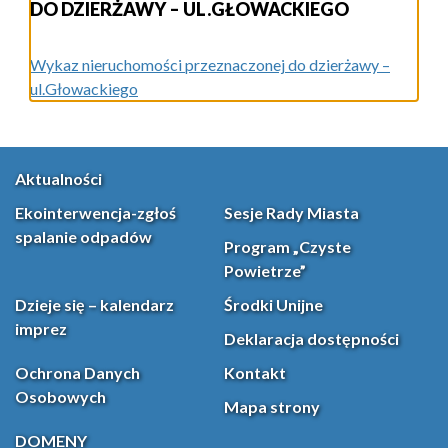
DO DZIERŻAWY – UL.GŁOWACKIEGO
Wykaz nieruchomości przeznaczonej do dzierżawy –
ul.Głowackiego
Aktualności
Ekointerwencja-zgłoś
Sesje Rady Miasta
spalanie odpadów
Program „Czyste
Powietrze”
Dzieje się – kalendarz
Środki Unijne
imprez
Deklaracja dostępności
Ochrona Danych
Kontakt
Osobowych
Mapa strony
DOMENY