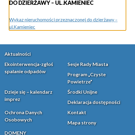
DO DZIERŻAWY – UL.KAMIENIEC
Wykaz nieruchomości przeznaczonej do dzierżawy –
ul.Kamieniec
Aktualności
Ekointerwencja-zgłoś
Sesje Rady Miasta
spalanie odpadów
Program „Czyste
Powietrze”
Dzieje się – kalendarz
Środki Unijne
imprez
Deklaracja dostępności
Ochrona Danych
Kontakt
Osobowych
Mapa strony
DOMENY