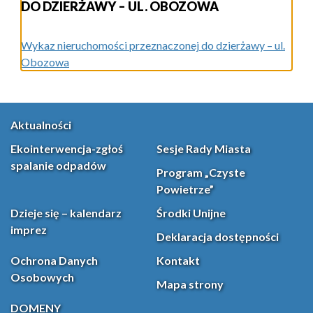
DO DZIERŻAWY – UL. OBOZOWA
Wykaz nieruchomości przeznaczonej do dzierżawy – ul.
Obozowa
Aktualności
Ekointerwencja-zgłoś
Sesje Rady Miasta
spalanie odpadów
Program „Czyste
Powietrze”
Dzieje się – kalendarz
Środki Unijne
imprez
Deklaracja dostępności
Ochrona Danych
Kontakt
Osobowych
Mapa strony
DOMENY