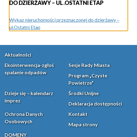
DO DZIERŻAWY – UL.OSTATNI ETAP
Wykaz nieruchomości przeznaczonej do dzierżawy –
ul.Ostatni Etap
Aktualności
Ekointerwencja-zgłoś
Sesje Rady Miasta
spalanie odpadów
Program „Czyste
Powietrze”
Dzieje się – kalendarz
Środki Unijne
imprez
Deklaracja dostępności
Ochrona Danych
Kontakt
Osobowych
Mapa strony
DOMENY