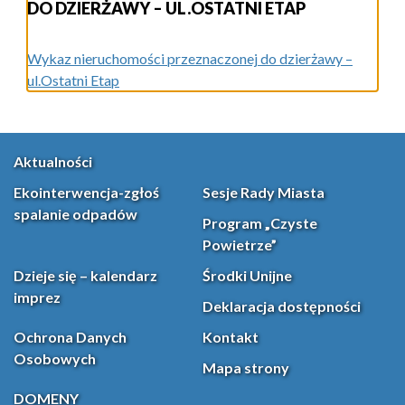
DO DZIERŻAWY – UL.OSTATNI ETAP
Wykaz nieruchomości przeznaczonej do dzierżawy –
ul.Ostatni Etap
Aktualności
Ekointerwencja-zgłoś
Sesje Rady Miasta
spalanie odpadów
Program „Czyste
Powietrze”
Dzieje się – kalendarz
Środki Unijne
imprez
Deklaracja dostępności
Ochrona Danych
Kontakt
Osobowych
Mapa strony
DOMENY