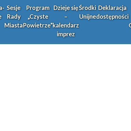
a-
Sesje
Program
Dzieje się
Środki
Deklaracja
e
Rady
„Czyste
–
Unijne
dostępności
Miasta
Powietrze”
kalendarz
imprez