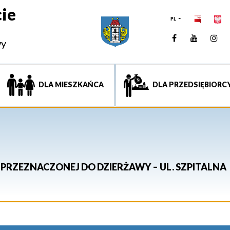
ie
PL
Facebook
YouTUb
Ins
wy
DLA MIESZKAŃCA
DLA PRZEDSIĘBIORC
RZEZNACZONEJ DO DZIERŻAWY – UL. SZPITALNA