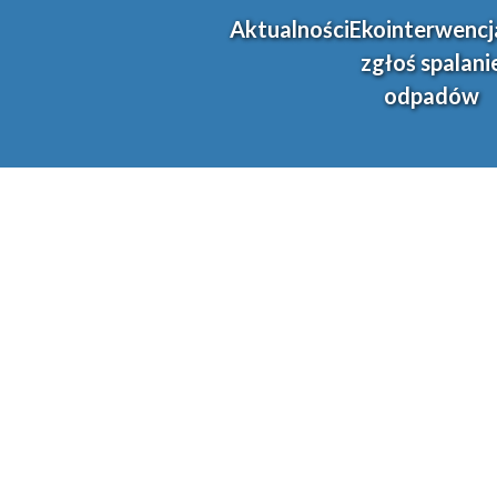
Aktualności
Ekointerwencj
zgłoś spalani
odpadów