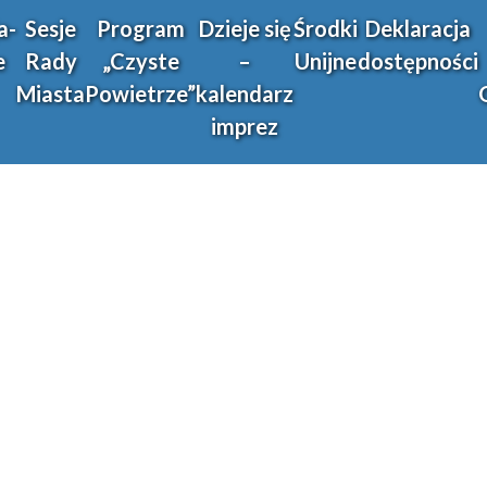
a-
Sesje
Program
Dzieje się
Środki
Deklaracja
e
Rady
„Czyste
–
Unijne
dostępności
Miasta
Powietrze”
kalendarz
imprez