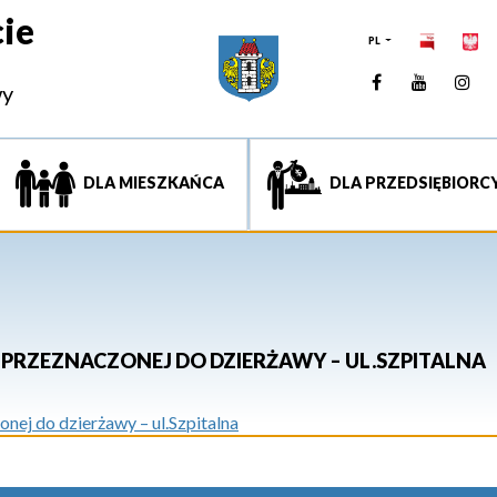
ie
PL
Facebook
YouTUb
Ins
wy
DLA MIESZKAŃCA
DLA PRZEDSIĘBIORC
PRZEZNACZONEJ DO DZIERŻAWY – UL.SZPITALNA
ej do dzierżawy – ul.Szpitalna