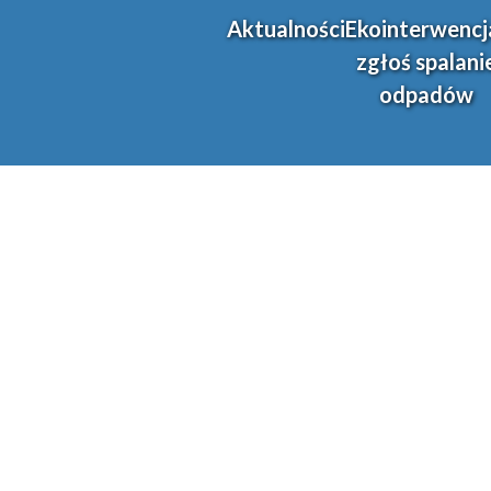
Aktualności
Ekointerwencj
zgłoś spalani
odpadów