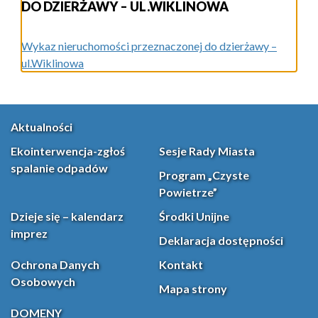
DO DZIERŻAWY – UL.WIKLINOWA
Wykaz nieruchomości przeznaczonej do dzierżawy –
ul.Wiklinowa
Aktualności
Ekointerwencja-zgłoś
Sesje Rady Miasta
spalanie odpadów
Program „Czyste
Powietrze”
Dzieje się – kalendarz
Środki Unijne
imprez
Deklaracja dostępności
Ochrona Danych
Kontakt
Osobowych
Mapa strony
DOMENY