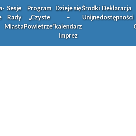
a-
Sesje
Program
Dzieje się
Środki
Deklaracja
e
Rady
„Czyste
–
Unijne
dostępności
Miasta
Powietrze”
kalendarz
imprez