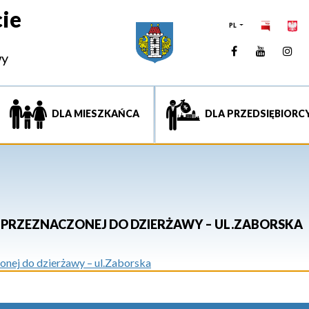
ie
PL
Facebook
YouTUb
Ins
wy
DLA MIESZKAŃCA
DLA PRZEDSIĘBIORC
PRZEZNACZONEJ DO DZIERŻAWY – UL.ZABORSKA
nej do dzierżawy – ul.Zaborska