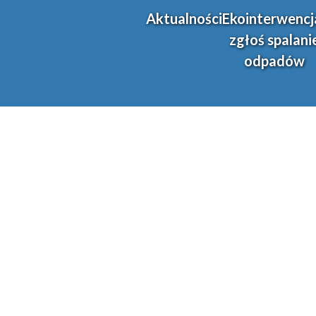
Aktualności
Ekointerwencj
zgłoś spalani
odpadów