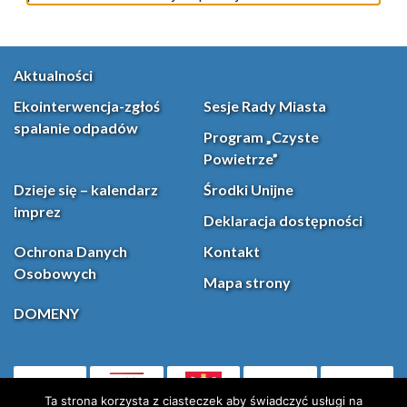
Aktualności
Ekointerwencja-zgłoś
Sesje Rady Miasta
spalanie odpadów
Program „Czyste
Powietrze”
Dzieje się – kalendarz
Środki Unijne
imprez
Deklaracja dostępności
Ochrona Danych
Kontakt
Osobowych
Mapa strony
DOMENY
PL
Facebook
YouT
(otwiera się w nowej karcie)
Ta strona korzysta z ciasteczek aby świadczyć usługi na