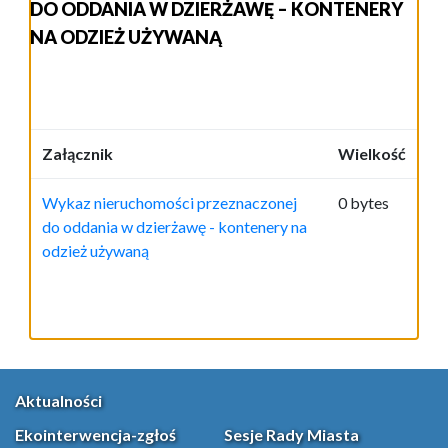
DO ODDANIA W DZIERŻAWĘ – KONTENERY
NA ODZIEŻ UŻYWANĄ
Załącznik
Wielkość
Wykaz nieruchomości przeznaczonej
0 bytes
do oddania w dzierżawę - kontenery na
odzież używaną
Aktualności
Ekointerwencja-zgłoś
Sesje Rady Miasta