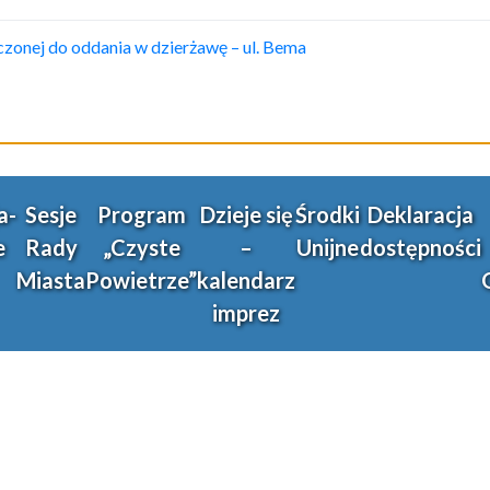
onej do oddania w dzierżawę – ul. Bema
a-
Sesje
Program
Dzieje się
Środki
Deklaracja
e
Rady
„Czyste
–
Unijne
dostępności
Miasta
Powietrze”
kalendarz
imprez