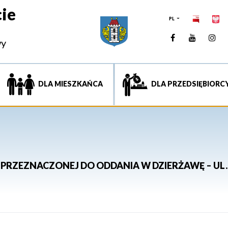
ie
PL
Facebook
YouTUb
Ins
wy
DLA MIESZKAŃCA
DLA PRZEDSIĘBIORC
PRZEZNACZONEJ DO ODDANIA W DZIERŻAWĘ – UL.